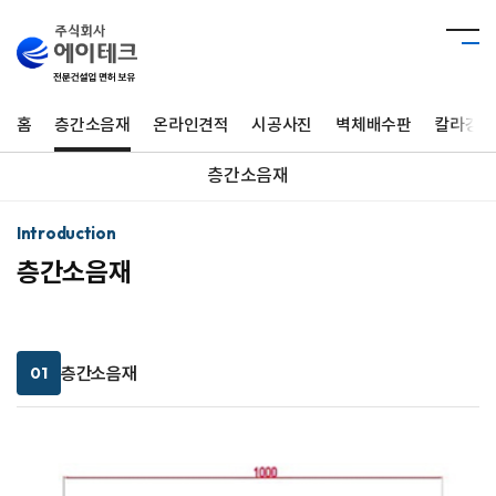
홈
층간소음재
온라인견적
시공사진
벽체배수판
칼라강판
층간소음재
Introduction
층간소음재
층간소음재
01